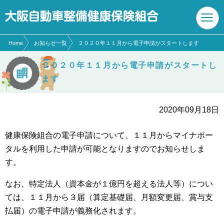
現在表示しているページの位置です。
ページ内を移動するためのリンクです。
サイト内の主なカテゴリメニューへ移動します
このページの本文へ移動します
Home
お知らせ一覧
２０２０年１１月から電子申請がスタートします
２０２０年１１月から電子申請がスタートし
ます
2020年09月18日
健康保険組合の電子申請について、１１月からマイナポー
タルを利用した申請が可能となりますのでお知らせしま
す。
なお、特定法人（資本金が１億円を超える法人等）につい
ては、１１月から３届（算定基礎届、月額変更届、賞与支
払届）の電子申請が義務化されます。